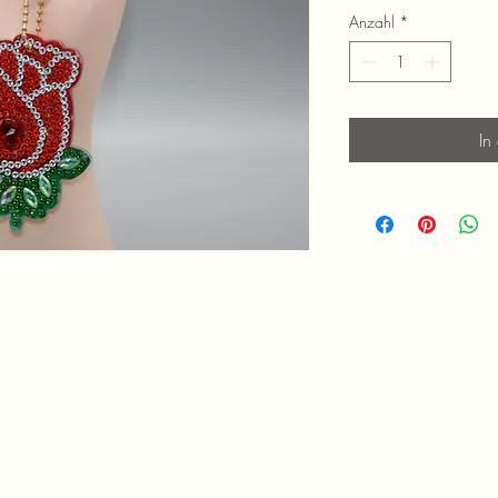
Anzahl
*
In