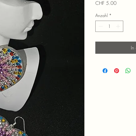
Preis
CHF 5.00
Anzahl
*
In