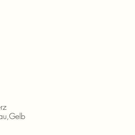
rz
Blau,Gelb