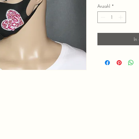
Anzahl
*
In