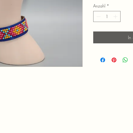
Anzahl
*
In